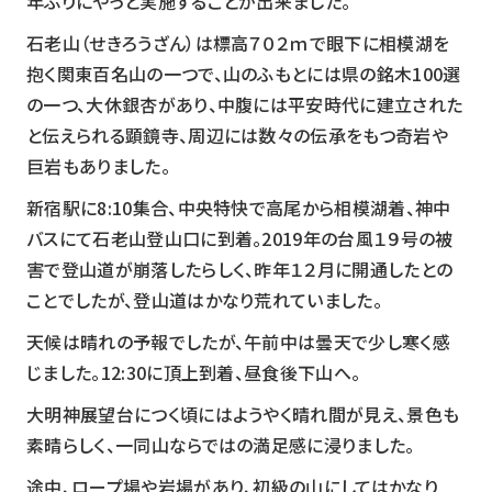
年ぶりにやっと実施することが出来ました。
石老山（せきろうざん）は標高７０２ｍで眼下に相模湖を
抱く関東百名山の一つで、山のふもとには県の銘木100選
の一つ、大休銀杏があり、中腹には平安時代に建立された
と伝えられる顕鏡寺、周辺には数々の伝承をもつ奇岩や
巨岩もありました。
新宿駅に8:10集合、中央特快で高尾から相模湖着、神中
バスにて石老山登山口に到着。2019年の台風１９号の被
害で登山道が崩落したらしく、昨年１２月に開通したとの
ことでしたが、登山道はかなり荒れていました。
天候は晴れの予報でしたが、午前中は曇天で少し寒く感
じました。12:30に頂上到着、昼食後下山へ。
大明神展望台につく頃にはようやく晴れ間が見え、景色も
素晴らしく、一同山ならではの満足感に浸りました。
途中、ロープ場や岩場があり、初級の山にしてはかなり