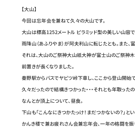
【大山】
今回は忘年会を兼ねて久々の大山です。
大山は標高1252メートル ピラミッド型の美しい山容で
雨降山（あふりやま）が阿夫利山に転じたとも。また、
それは、大山のご祭神大山祇大神が富士山のご祭神木
前置きが長くなりました。
秦野駅からバスでヤビツ峠下車し、ここから登山開始で
久々だったので結構きつかった・・・それとも年取ったの
なんとか頂上について、昼食。
下山も「こんなにきつかたっけ！まだつかないの？」とい
かんき楼で兼お疲れさん会兼忘年会、一年の格闘を振