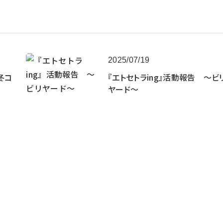
2025/07/19
冬コ
『エトセトラing』活動報告 ～ビ
ヤード～